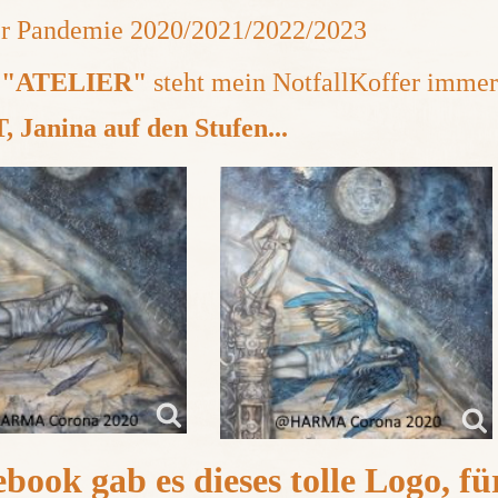
er Pandemie 2020/2021/2022/2023
m
"ATELIER"
steht mein NotfallKoffer immer g
 Janina auf den Stufen...
book gab es dieses tolle Logo, für