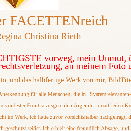
ier FACETTENreich
egina Christina Rieth
HTIGSTE vorweg, mein Unmut, 
rechtsverletzung, an meinem Foto 
oto, und das halbfertige Werk von mir, Bild
 Anerkennung für alle Menschen, die in "Sysremrelevanten-
an vordester Front sozusgen, den Ärger der unzufrieden 
ht im Werk, ich hatte zuvor vorsichtshalber nachgefragt, d
ch geschützt sei/ist. Ich erhielt eine freundlich Absage, un