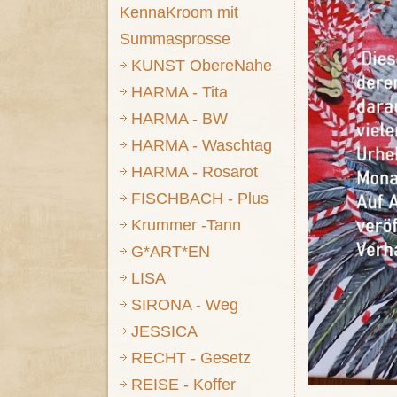
KennaKroom mit
Summasprosse
KUNST ObereNahe
HARMA - Tita
HARMA - BW
HARMA - Waschtag
HARMA - Rosarot
FISCHBACH - Plus
Krummer -Tann
G*ART*EN
LISA
SIRONA - Weg
JESSICA
RECHT - Gesetz
REISE - Koffer