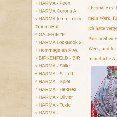
HARMA - Feen
übermalte es! 
HARMA Corona A
mein Werk, fü
HARMA Ida mit dem
TräumeHut
ich hätte verg
GALERIE "F"
Anschreiben vo
HARMA LookBook 2
Werk, und hab
Hommage an R.W.
BIRKENFELD - BIR
freundliche Ab
HARMA - Stille
HARMA - S. Lott
HARMA - Spiel
HARMA - HexHex
HARMA - Olivier
HARMA - Texte
HARMA -