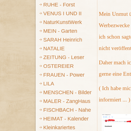
RUHE - Forst
VENUS I UND II
Mein Unmut üb
NaturKunstWerk
Werbezwecke (
MEIN - Garten
ich schon sagt
SARAH Heinrich
nicht veröffen
NATALIE
ZEITUNG - Leser
Daher mach ich
OSTEREIER
gerne eine En
FRAUEN - Power
LILA
( Ich habe mi
MENSCHEN - Bilder
informiert ... 
MALER - ZangHaus
FISCHBACH - Nahe
HEIMAT - Kalender
Kleinkariertes