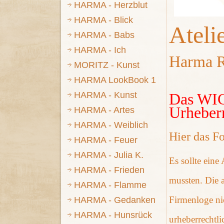
HARMA - Herzblut
HARMA - Blick
Atel
HARMA - Babs
HARMA - Ich
Harma R
MORITZ - Kunst
HARMA LookBook 1
HARMA - Kunst
Das WIC
Urheber
HARMA - Artes
HARMA - Weiblich
Hier das F
HARMA - Feuer
HARMA - Julia K.
Es sollte eine
HARMA - Frieden
mussten. Die 
HARMA - Flamme
Firmenloge nic
HARMA - Gedanken
HARMA - Hunsrück
urheberrechtli