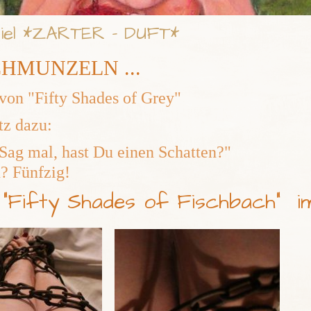
iel *ZARTER - DUFT*
HMUNZELN ...
 von "Fifty Shades of Grey"
tz dazu:
"Sag mal, hast Du einen Schatten?"
n? Fünfzig!
t "Fifty Shades of Fischbach" im