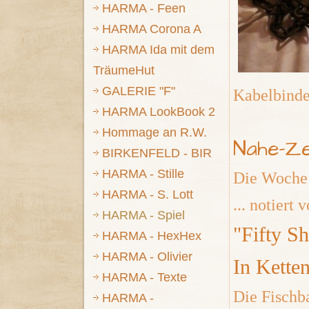
HARMA - Feen
HARMA Corona A
HARMA Ida mit dem
TräumeHut
GALERIE "F"
Kabelbinde
HARMA LookBook 2
Hommage an R.W.
Nahe-Ze
BIRKENFELD - BIR
HARMA - Stille
Die Woche
HARMA - S. Lott
... notiert
HARMA - Spiel
"Fifty S
HARMA - HexHex
HARMA - Olivier
In Ketten
HARMA - Texte
Die Fischba
HARMA -