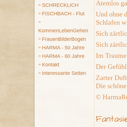
Atemlos ga
SCHRECKLICH
Und ohne d
FISCHBACH - Flut
Schlafen w
KommenLebenGehen
Sich zärtl
FrauenBilderBogen
Sich zärtli
HARMA - 50 Jahre
Im Traume 
HARMA - 60 Jahre
Kontakt
Der Gefühl
Interessante Seiten
Zarter Duft 
Die schöne
© HarmaRe
Fantasi