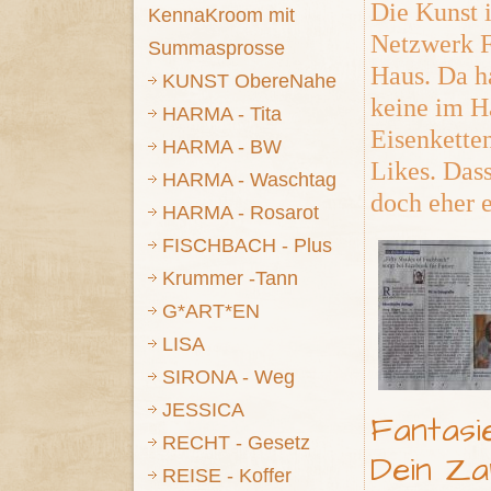
Die Kunst i
KennaKroom mit
Netzwerk F
Summasprosse
Haus. Da h
KUNST ObereNahe
keine im H
HARMA - Tita
Eisenketten
HARMA - BW
Likes. Dass
HARMA - Waschtag
doch eher 
HARMA - Rosarot
FISCHBACH - Plus
Krummer -Tann
G*ART*EN
LISA
SIRONA - Weg
JESSICA
Fantasie
RECHT - Gesetz
Dein Za
REISE - Koffer