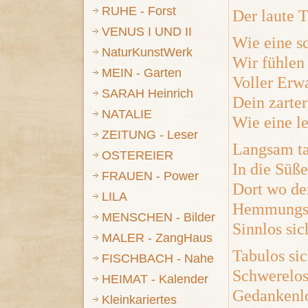
RUHE - Forst
Der laute T
VENUS I UND II
Wie eine s
NaturKunstWerk
Wir fühlen 
MEIN - Garten
Voller Erw
SARAH Heinrich
Dein zarter
NATALIE
Wie eine le
ZEITUNG - Leser
Langsam ta
OSTEREIER
In die Süße
FRAUEN - Power
Dort wo de
LILA
Hemmungsl
MENSCHEN - Bilder
Sinnlos si
MALER - ZangHaus
Tabulos sic
FISCHBACH - Nahe
Schwerelos
HEIMAT - Kalender
Gedankenlo
Kleinkariertes