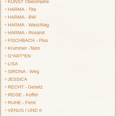
KUNST ObereNahe
HARMA - Tita
HARMA - BW
HARMA - Waschtag
HARMA - Rosarot
FISCHBACH - Plus
Krummer -Tann
G*ART*EN
LISA
SIRONA - Weg
JESSICA
RECHT - Gesetz
REISE - Koffer
RUHE - Forst
VENUS I UND II