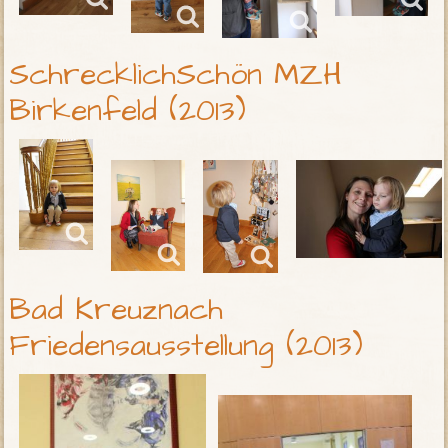
SchrecklichSchön MZH
Birkenfeld (2013)
Bad Kreuznach
Friedensausstellung (2013)