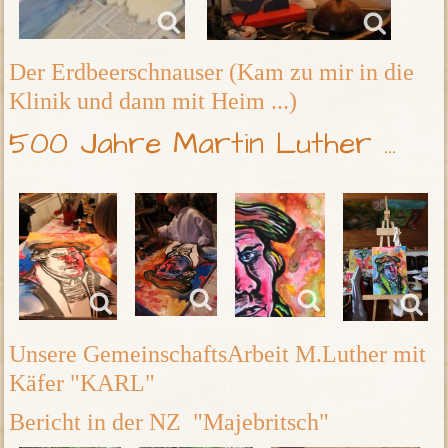
Der Erdbeerschnauser (Kam zu mir in die
Klinik und dann mit Heim ...)
500 Jahre Martin Luther ...
Unsere GemeinschaftsArbeit M.Luther mit
Käfer "KARL"
Bericht in der NZ "Majebritsch"