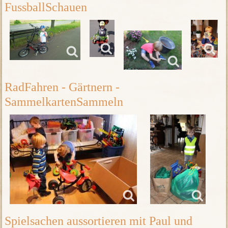
FussballSchauen
RadFahren - Gärtnern -
SammelkartenSammeln
Spielsachen aussortieren mit Paul und