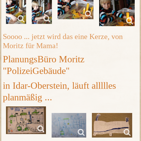
Soooo ... jetzt wird das eine Kerze, von
Moritz für Mama!
PlanungsBüro Moritz
"PolizeiGebäude"
in Idar-Oberstein, läuft allllles
planmäßig ...