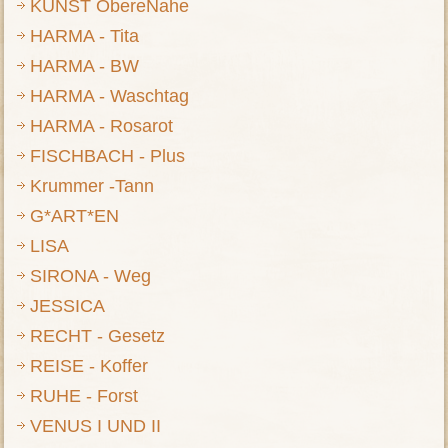
KUNST ObereNahe
HARMA - Tita
HARMA - BW
HARMA - Waschtag
HARMA - Rosarot
FISCHBACH - Plus
Krummer -Tann
G*ART*EN
LISA
SIRONA - Weg
JESSICA
RECHT - Gesetz
REISE - Koffer
RUHE - Forst
VENUS I UND II