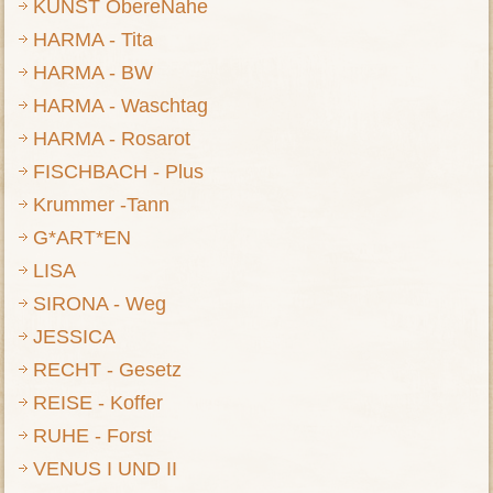
KUNST ObereNahe
HARMA - Tita
HARMA - BW
HARMA - Waschtag
HARMA - Rosarot
FISCHBACH - Plus
Krummer -Tann
G*ART*EN
LISA
SIRONA - Weg
JESSICA
RECHT - Gesetz
REISE - Koffer
RUHE - Forst
VENUS I UND II