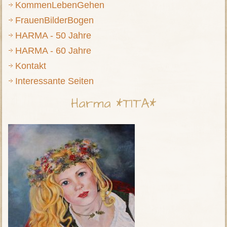
KommenLebenGehen
FrauenBilderBogen
HARMA - 50 Jahre
HARMA - 60 Jahre
Kontakt
Interessante Seiten
Harma *TITA*