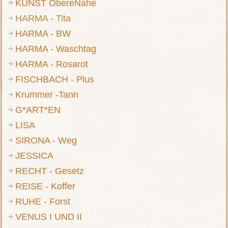
KUNST ObereNahe
HARMA - Tita
HARMA - BW
HARMA - Waschtag
HARMA - Rosarot
FISCHBACH - Plus
Krummer -Tann
G*ART*EN
LISA
SIRONA - Weg
JESSICA
RECHT - Gesetz
REISE - Koffer
RUHE - Forst
VENUS I UND II